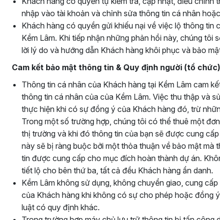
Khách hàng có quyền tự kiểm tra, cập nhật, điều chỉnh 
nhập vào tài khoản và chỉnh sửa thông tin cá nhân hoặ
Khách hàng có quyền gửi khiếu nại về việc lộ thông tin
Kềm Lâm. Khi tiếp nhận những phản hồi này, chúng tôi sẽ 
lời lý do và hướng dẫn Khách hàng khôi phục và bảo mật l
Cam kết bảo mật thông tin & Quy định người (tổ chức) 
Thông tin cá nhân của Khách hàng tại Kềm Lâm cam kết
thông tin cá nhân của của Kềm Lâm. Việc thu thập và s
thực hiện khi có sự đồng ý của Khách hàng đó, trừ nhữn
Trong một số trường hợp, chúng tôi có thể thuê một đơn
thị trường và khi đó thông tin của bạn sẽ được cung cấp
này sẽ bị ràng buộc bởi một thỏa thuận về bảo mật mà
tin được cung cấp cho mục đích hoàn thành dự án. Khôn
tiết lộ cho bên thứ ba, tất cả đều Khách hàng ẩn danh.
Kềm Lâm không sử dụng, không chuyển giao, cung cấp ha
của Khách hàng khi không có sự cho phép hoặc đồng ý 
luật có quy định khác.
Trong trường hợp máy chủ lưu trữ thông tin bị tấn công