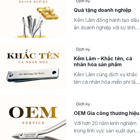
Dịch vụ
Quà tặng doanh nghiệp
Kềm Lâm đồng hành tạo dấu
ấn doanh nghiệp với sự tinh
tế và ý nghĩa. Cá nhân hoá
quà...
Dịch vụ
Kềm Lâm – Khắc tên, cá
nhân hóa sản phẩm
Kềm Lâm cùng dịch vụ khắc
tên cá nhân hóa miễn phí tất
cả sản phẩm sẽ tạo nên
dấu...
Dịch vụ
OEM Gia công thương hiệu
Với hơn 20 năm kinh nghiệm
trong lĩnh vực sản xuất dụng
cụ làm móng tay, đặc biệt là