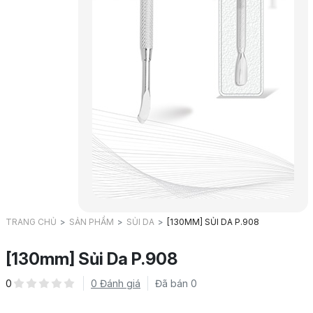
TRANG CHỦ
SẢN PHẨM
SỦI DA
[130MM] SỦI DA P.908
[130mm] Sủi Da P.908
0
0 Đánh giá
Đã bán 0