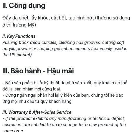
II. Công dụng
Đẩy da chết, lấy khóe, cắt bột, tạo hình bột (thường sử dụng
ở thị trường Mỹ)
II. Key Functions
Pushing back dead cuticles, cleaning nail grooves, cutting soft
acrylic powder or shaping gel enhancements (commonly used in
the US market).
III. Bảo hành - Hậu mãi
- Nếu sản phẩm bị lỗi kỹ thuật do nhà sản xuất, quý khách có thể
đổi lại sản phẩm mới cùng loại.
- Đừng ngần ngại phản hồi lại ý kiến của bạn, chúng tôi sẽ đáp
ứng mọi nhu cầu từ quý khách hàng.
III. Warranty & After-Sales Service
- If the product exhibits any manufacturing or technical defect,
customers are entitled to an exchange for a new product of the
same type.