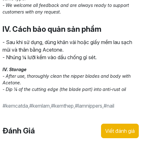
- We welcome all feedback and are always ready to support
customers with any request.
IV. Cách bảo quản sản phẩm
- Sau khi sử dụng, dùng khăn vải hoặc giấy mềm lau sạch
mũi và thân bằng Acetone.
- Nhúng ¼ lưỡi kềm vào dầu chống gỉ sét.
IV. Storage
- After use, thoroughly clean the nipper blades and body with
Acetone.
- Dip ¼ of the cutting edge (the blade part) into anti-rust oil
#kemcatda
,
#kemlam
,
#kemthep
,
#lamnippers
,
#nail
Đánh Giá
Viết đánh giá