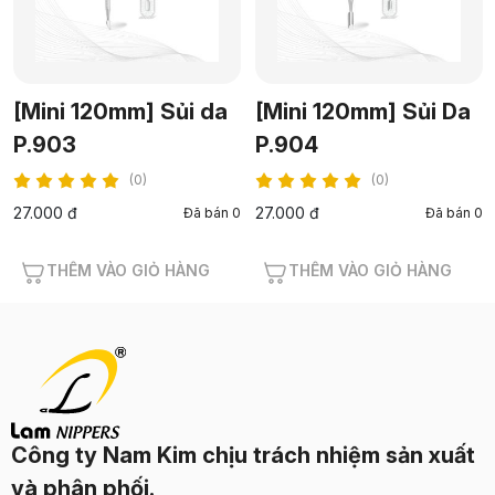
[Mini 120mm] Sủi da
[Mini 120mm] Sủi Da
P.903
P.904
(0)
(0)
27.000 đ
27.000 đ
Đã bán 0
Đã bán 0
THÊM VÀO GIỎ HÀNG
THÊM VÀO GIỎ HÀNG
Công ty Nam Kim chịu trách nhiệm sản xuất
và phân phối.