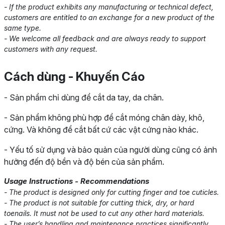
- If the product exhibits any manufacturing or technical defect,
customers are entitled to an exchange for a new product of the
same type.
- We welcome all feedback and are always ready to support
customers with any request.
Cách dùng - Khuyến Cáo
- Sản phẩm chỉ dùng để cắt da tay, da chân.
- Sản phẩm không phù hợp để cắt móng chân dày, khô,
cứng. Và không để cắt bất cứ các vật cứng nào khác.
- Yếu tố sử dụng và bảo quản của người dùng cũng có ảnh
hưởng đến độ bền và độ bén của sản phẩm.
Usage Instructions - Recommendations
- The product is designed only for cutting finger and toe cuticles.
- The product is not suitable for cutting thick, dry, or hard
toenails. It must not be used to cut any other hard materials.
- The user’s handling and maintenance practices significantly