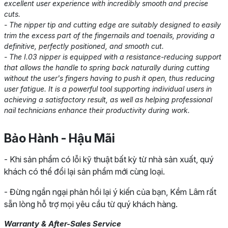
excellent user experience with incredibly smooth and precise
cuts.
- The nipper tip and cutting edge are suitably designed to easily
trim the excess part of the fingernails and toenails, providing a
definitive, perfectly positioned, and smooth cut.
- The I.03 nipper is equipped with a resistance-reducing support
that allows the handle to spring back naturally during cutting
without the user's fingers having to push it open, thus reducing
user fatigue. It is a powerful tool supporting individual users in
achieving a satisfactory result, as well as helping professional
nail technicians enhance their productivity during work.
Bảo Hành - Hậu Mãi
- Khi sản phẩm có lỗi kỹ thuật bất kỳ từ nhà sản xuất, quý
khách có thể đổi lại sản phẩm mới cùng loại.
- Đừng ngần ngại phản hồi lại ý kiến của bạn, Kềm Lâm rất
sẵn lòng hỗ trợ mọi yêu cầu từ quý khách hàng.
Warranty & After-Sales Service