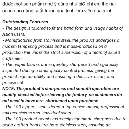
được một sản phẩm như ý cũng như giới chị em thợ nail
nâng cao năng suất trong quá trình làm việc của mình.
Outstanding Features
- The design is tailored to fit the hand form and usage habits of
Asian users.
- Manufactured from stainless steel, the product undergoes a
modern tempering process and is mass-produced on a
production line under the strict supervision of a team of skilled
craftsmen.
- The nipper blades are exquisitely sharpened and rigorously
inspected during a strict quality control process, giving the
product high durability and ensuring a decisive, clean, and
precise cut.
NOTE: The product's sharpness and smooth operation are
quality-checked before leaving the factory, so customers do
not need to have it re-sharpened upon purchase.
- The I.03 nipper is considered a top choice among professional
nail technicians and individual users.
- The I.03 product boasts extremely high blade sharpness due to
being crafted from ultra-hard stainless steel, ensuring an