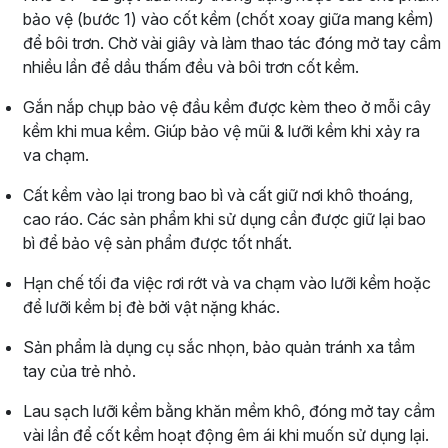
bảo vệ (bước 1) vào cốt kềm (chốt xoay giữa mang kềm)
để bôi trơn. Chờ vài giây và làm thao tác đóng mở tay cầm
nhiều lần để dầu thấm đều và bôi trơn cốt kềm.
Gắn nắp chụp bảo vệ đầu kềm được kèm theo ở mỗi cây
kềm khi mua kềm. Giúp bảo vệ mũi & lưỡi kềm khi xảy ra
va chạm.
Cất kềm vào lại trong bao bì và cất giữ nơi khô thoáng,
cao ráo. Các sản phẩm khi sử dụng cần được giữ lại bao
bì để bảo vệ sản phẩm được tốt nhất.
Hạn chế tối đa việc rơi rớt và va chạm vào lưỡi kềm hoặc
để lưỡi kềm bị đè bởi vật nặng khác.
Sản phẩm là dụng cụ sắc nhọn, bảo quản tránh xa tầm
tay của trẻ nhỏ.
Lau sạch lưỡi kềm bằng khăn mềm khô, đóng mở tay cầm
vài lần để cốt kềm hoạt động êm ái khi muốn sử dụng lại.