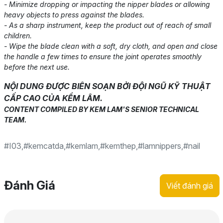
- Minimize dropping or impacting the nipper blades or allowing
heavy objects to press against the blades.
- As a sharp instrument, keep the product out of reach of small
children.
- Wipe the blade clean with a soft, dry cloth, and open and close
the handle a few times to ensure the joint operates smoothly
before the next use.
NỘI DUNG ĐƯỢC BIÊN SOẠN BỞI ĐỘI NGŨ KỸ THUẬT
CẤP CAO CỦA KỀM LÂM.
CONTENT COMPILED BY KEM LAM'S SENIOR TECHNICAL
TEAM.
#I03
,
#kemcatda
,
#kemlam
,
#kemthep
,
#lamnippers
,
#nail
Đánh Giá
Viết đánh giá