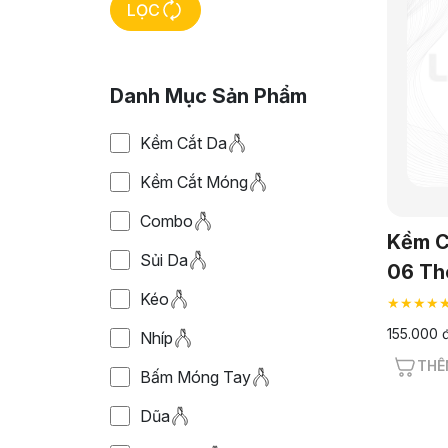
LỌC
Danh Mục Sản Phẩm
Kềm Cắt Da
Kềm Cắt Móng
Combo
Kềm C
Sủi Da
06 Th
Kéo
★★★★
155.000 
Nhíp
THÊ
Bấm Móng Tay
Dũa