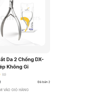
ắt Da 2 Chống DX-
ép Không Gỉ
★
(0)
đ
Đã bán 2
M VÀO GIỎ HÀNG