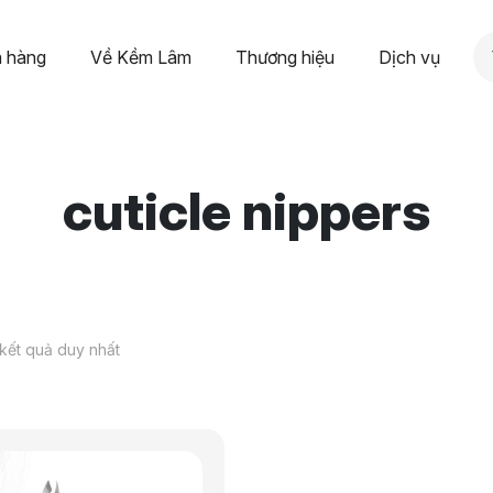
 hàng
Về Kềm Lâm
Thương hiệu
Dịch vụ
cuticle nippers
 kết quả duy nhất