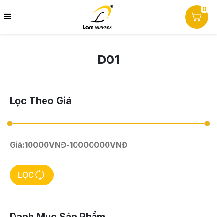
0
D01
Lọc Theo Giá
Giá:
10000
VNĐ
-
10000000
VNĐ
LỌC
Danh Mục Sản Phẩm