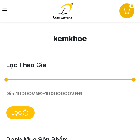
0
kemkhoe
Lọc Theo Giá
Giá:
10000
VNĐ
-
10000000
VNĐ
LỌC
Danh Mục Sản Phẩm