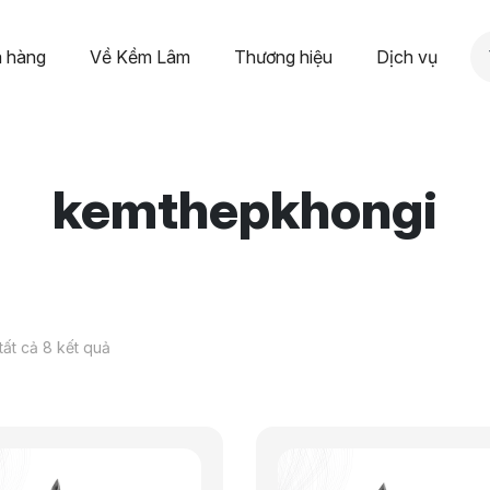
 hàng
Về Kềm Lâm
Thương hiệu
Dịch vụ
kemthepkhongi
 tất cả 8 kết quả