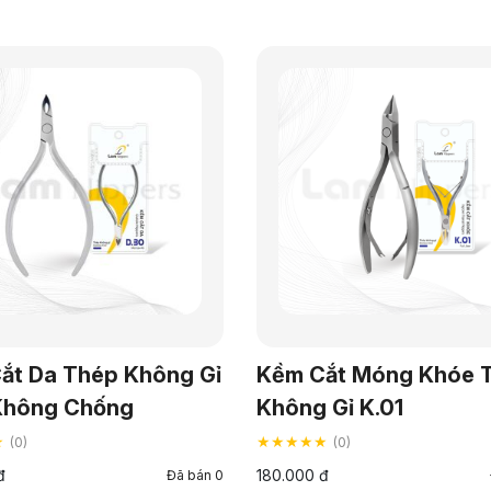
ắt Da Thép Không Gỉ
Kềm Cắt Móng Khóe 
Không Chống
Không Gỉ K.01
★
★★★★★
(0)
(0)
đ
180.000 đ
Đã bán 0