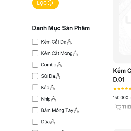
LỌC
Danh Mục Sản Phẩm
Kềm Cắt Da
Kềm Cắt Móng
Combo
Kềm C
Sủi Da
D.01
Kéo
★★★★
150.000 
Nhíp
THÊ
Bấm Móng Tay
Dũa