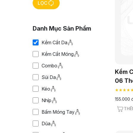
LỌC
Danh Mục Sản Phẩm
Kềm Cắt Da
Kềm Cắt Móng
Combo
Kềm C
Sủi Da
06 Th
Kéo
★★★★
155.000 
Nhíp
THÊ
Bấm Móng Tay
Dũa