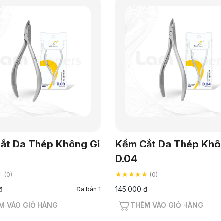
ắt Da Thép Không Gỉ
Kềm Cắt Da Thép Khô
D.04
★
★★★★★
(0)
(0)
đ
145.000 đ
Đã bán 1
M VÀO GIỎ HÀNG
THÊM VÀO GIỎ HÀNG