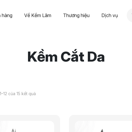
 hàng
Về Kềm Lâm
Thương hiệu
Dịch vụ
Kềm Cắt Da
 1–12 của 15 kết quả