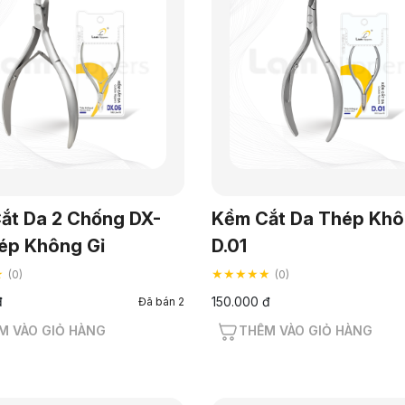
ắt Da 2 Chống DX-
Kềm Cắt Da Thép Khô
ép Không Gỉ
D.01
★
★★★★★
(0)
(0)
đ
150.000 đ
Đã bán 2
M VÀO GIỎ HÀNG
THÊM VÀO GIỎ HÀNG