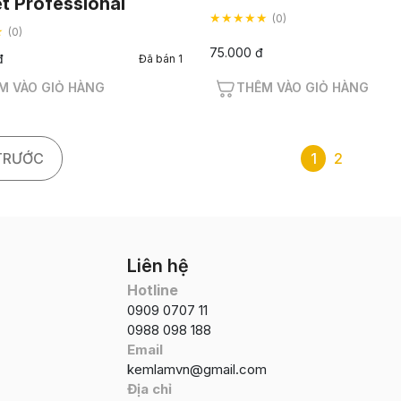
t Professional
★★★★★
(0)
★
(0)
75.000 đ
đ
Đã bán 1
M VÀO GIỎ HÀNG
THÊM VÀO GIỎ HÀNG
TRƯỚC
1
2
Liên hệ
Hotline
0909 0707 11
0988 098 188
Email
kemlamvn@gmail.com
Địa chỉ