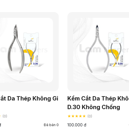
ắt Da Thép Không Gỉ
Kềm Cắt Da Thép Khô
D.30 Không Chống
★
★★★★★
(0)
(0)
đ
100.000 đ
Đã bán 0